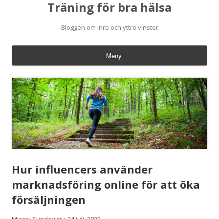
Träning för bra hälsa
Bloggen om inre och yttre vinster
Meny
Hoppa
till
innehåll
Hur influencers använder
marknadsföring online för att öka
försäljningen
Micael Sundqvist
•
24 juli, 2022