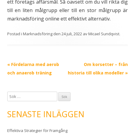
ett företags affärsmål. Så oavsett om du vill rikta dig
till en liten målgrupp eller till en stor målgrupp är
marknadsföring online ett effektivt alternativ.
Postad i
Marknadsföring
den
24 juli, 2022
av
Micael Sundqvist
.
Inläggsnavigering
«
Fördelarna med aerob
Om korsetter – från
och anaerob träning
historia till olika modeller
»
S
ö
k
SENASTE INLÄGGEN
e
f
Effektiva Strategier för Framgång
t