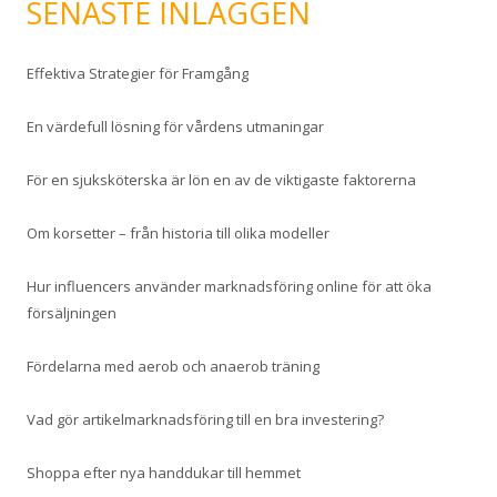
SENASTE INLÄGGEN
e
f
Effektiva Strategier för Framgång
t
e
En värdefull lösning för vårdens utmaningar
r
:
För en sjuksköterska är lön en av de viktigaste faktorerna
Om korsetter – från historia till olika modeller
Hur influencers använder marknadsföring online för att öka
försäljningen
Fördelarna med aerob och anaerob träning
Vad gör artikelmarknadsföring till en bra investering?
Shoppa efter nya handdukar till hemmet