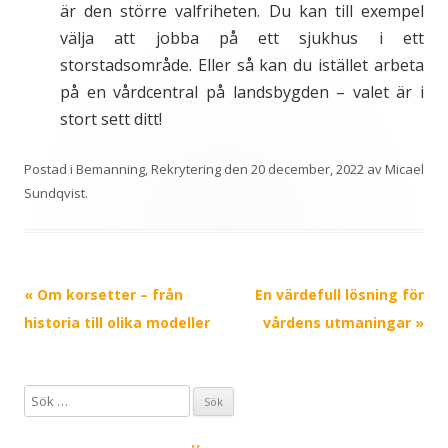
är den större valfriheten. Du kan till exempel
välja att jobba på ett sjukhus i ett
storstadsområde. Eller så kan du istället arbeta
på en vårdcentral på landsbygden – valet är i
stort sett ditt!
Postad i
Bemanning
,
Rekrytering
den
20 december, 2022
av
Micael
Sundqvist
.
Inläggsnavigering
«
Om korsetter – från
En värdefull lösning för
historia till olika modeller
vårdens utmaningar
»
S
ö
k