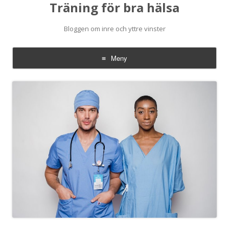
Träning för bra hälsa
Bloggen om inre och yttre vinster
Meny
Hoppa
till
innehåll